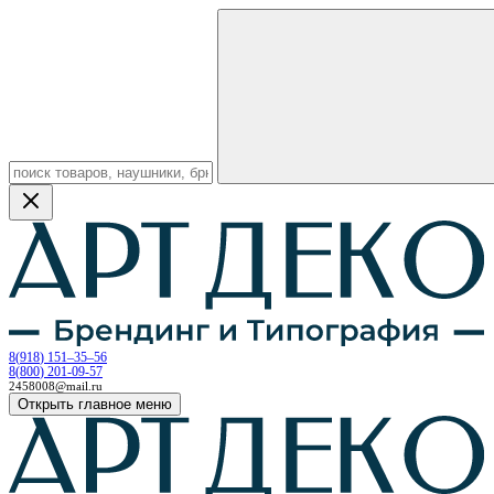
8
(
918
)
151–35–56
8
(
800
)
201-09-57
2458008@mail.ru
Открыть главное меню