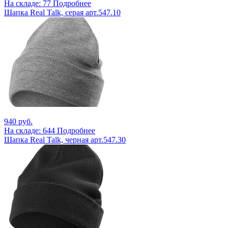
На складе: 77
Подробнее
Шапка Real Talk, серая арт.547.10
940 руб.
На складе: 644
Подробнее
Шапка Real Talk, черная арт.547.30