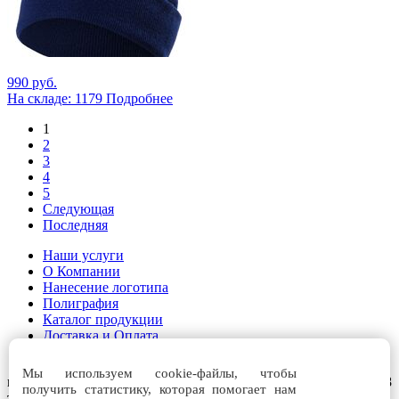
990 руб.
На складе: 1179
Подробнее
1
2
3
4
5
Следующая
Последняя
Наши услуги
О Компании
Нанесение логотипа
Полиграфия
Каталог продукции
Доставка и Оплата
Контакты
Мы используем cookie-файлы, чтобы
г. Краснодар ул. Алма-Атинская, 57, эт. 1, оф. №2, эт. 3, оф. №8
получить статистику, которая помогает нам
тел.:
+7 (918) 151-35-56
,