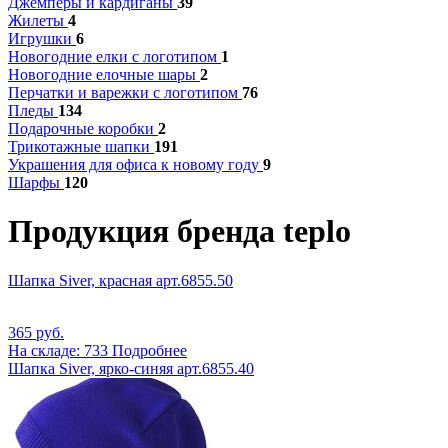
Джемперы и кардиганы
39
Жилеты
4
Игрушки
6
Новогодние елки с логотипом
1
Новогодние елочные шары
2
Перчатки и варежки с логотипом
76
Пледы
134
Подарочные коробки
2
Трикотажные шапки
191
Украшения для офиса к новому году
9
Шарфы
120
Продукция бренда teplo
Шапка Siver, красная арт.6855.50
365 руб.
На складе: 733
Подробнее
Шапка Siver, ярко-синяя арт.6855.40