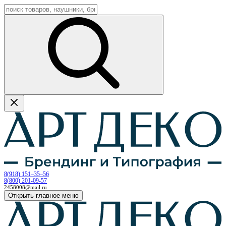
8
(
918
)
151–35–56
8
(
800
)
201-09-57
2458008@mail.ru
Открыть главное меню