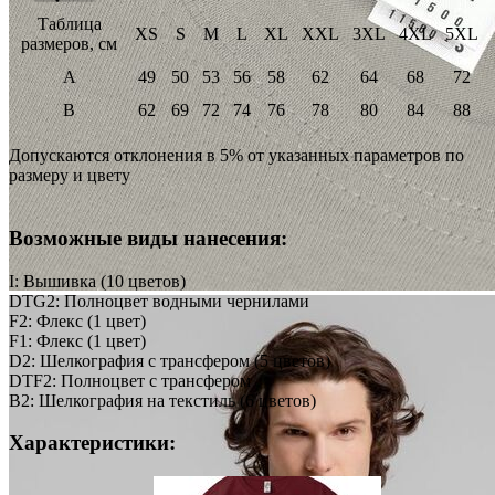
Таблица
XS
S
M
L
XL
XXL
3XL
4XL
5XL
размеров, см
A
49
50
53
56
58
62
64
68
72
B
62
69
72
74
76
78
80
84
88
Допускаются отклонения в 5% от указанных параметров по
размеру и цвету
Возможные виды нанесения:
I: Вышивка (10 цветов)
DTG2: Полноцвет водными чернилами
F2: Флекс (1 цвет)
F1: Флекс (1 цвет)
D2: Шелкография с трансфером (5 цветов)
DTF2: Полноцвет с трансфером
B2: Шелкография на текстиль (6 цветов)
Характеристики: