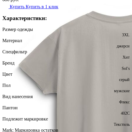
Купить
Купить в 1 клик
Характеристики:
Размер одежды
3XL
Материал
джерси
Спецфильтр
Хит
Бренд
Sol's
Цвет
серый
Пол
мужские
Вид нанесения
Флекс
Пантон
402C
Подлежит маркировке
Текстиль
Mark: Маркировка остатков