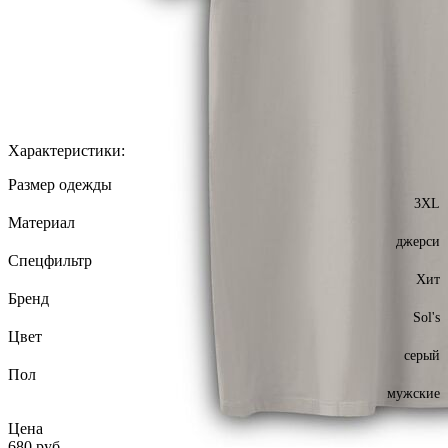
Характеристики:
Размер одежды
3XL
Материал
джерси
Спецфильтр
Хит
Бренд
Sol's
Цвет
серый
Пол
мужские
Цена
680
руб.