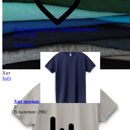
Футболка Imperial 190, темно-синяя (navy)
арт.1374.40
680 руб.
В корзину
Хит
Sol's
Хит продаж
0
В наличии
: 2982