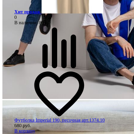
Хит продаж
0
В наличии
: 893
Футболка Imperial 190, песочная арт.1374.10
680 руб.
В корзину