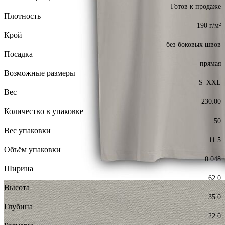
Готов к продаже
Плотность
190 г/м²
Крой
без боковых швов
Посадка
прямая
Возможные размеры
S–XXL
Вес
230.00
Количество в упаковке
50
Вес упаковки
11.5
Объём упаковки
0.048
Ширина
62.0
Высота
35.0
Глубина
22.0