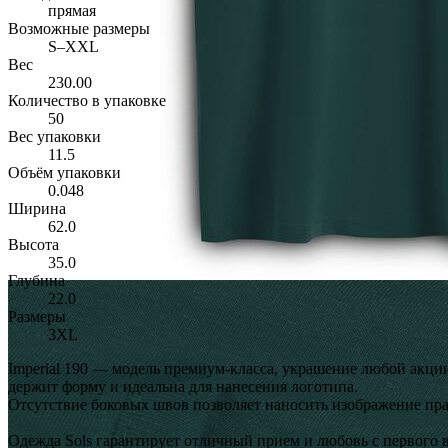
прямая
Возможные размеры
S–XXL
Вес
230.00
Количество в упаковке
50
Вес упаковки
11.5
Объём упаковки
0.048
Ширина
62.0
Высота
35.0
Глубина
22.0
Размеры
3XL
Imperial 190 — модель премиум-класса, украшение любой акци
держит форму и идеальна для нанесения логотипа.
Отсутствие боковых швов позволяет наносить изображение пра
Одежда Sols гарантирует отличный прием и любовь с первого 