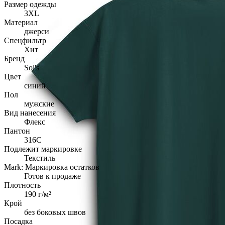
Размер одежды
3XL
Материал
джерси
Спецфильтр
Хит
Бренд
Sol's
Цвет
синий
Пол
мужские
Вид нанесения
Флекс
Пантон
316C
Подлежит маркировке
Текстиль
Mark: Маркировка остатков
Готов к продаже
Плотность
190 г/м²
Крой
без боковых швов
Посадка