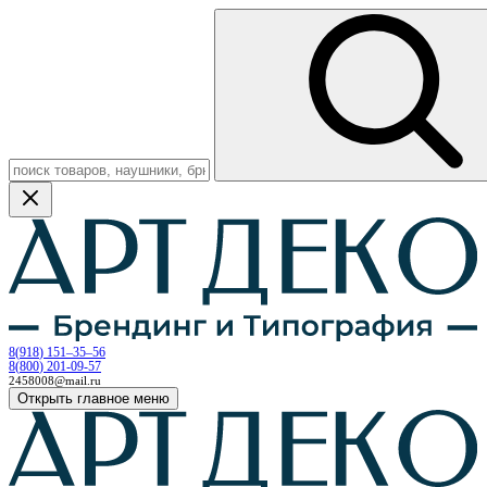
8
(
918
)
151–35–56
8
(
800
)
201-09-57
2458008@mail.ru
Открыть главное меню