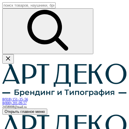
8
(
918
)
151–35–56
8
(
800
)
201-09-57
2458008@mail.ru
Открыть главное меню