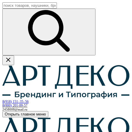
8
(
918
)
151–35–56
8
(
800
)
201-09-57
2458008@mail.ru
Открыть главное меню