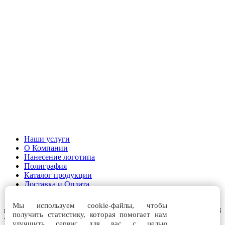
Наши услуги
О Компании
Нанесение логотипа
Полиграфия
Каталог продукции
Доставка и Оплата
Контакты
Мы используем cookie-файлы, чтобы
г. Краснодар ул. Алма-Атинская, 57, эт. 1, оф. №2, эт. 3, оф. №8
получить статистику, которая помогает нам
тел.:
+7 (918) 151-35-56
,
улучшить сервис для вас с целью