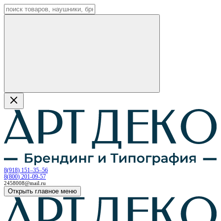
8
(
918
)
151–35–56
8
(
800
)
201-09-57
2458008@mail.ru
Открыть главное меню