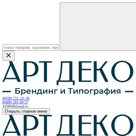
8
(
918
)
151–35–56
8
(
800
)
201-09-57
2458008@mail.ru
Открыть главное меню