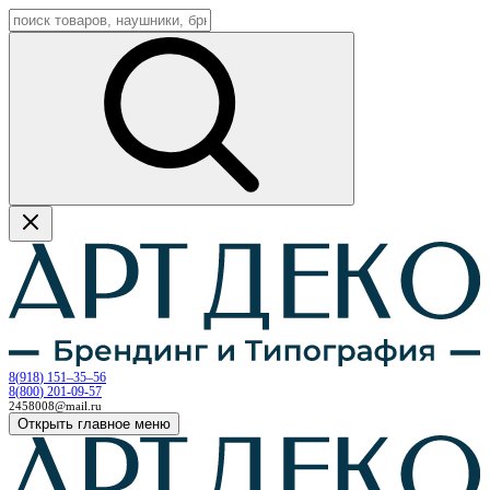
8
(
918
)
151–35–56
8
(
800
)
201-09-57
2458008@mail.ru
Открыть главное меню