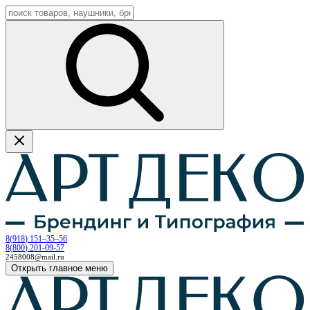
8
(
918
)
151–35–56
8
(
800
)
201-09-57
2458008@mail.ru
Открыть главное меню