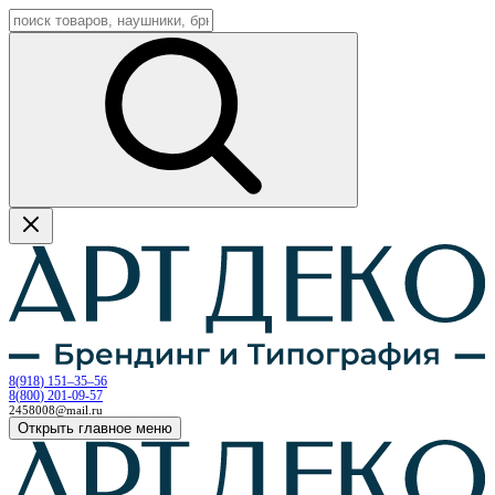
8
(
918
)
151–35–56
8
(
800
)
201-09-57
2458008@mail.ru
Открыть главное меню