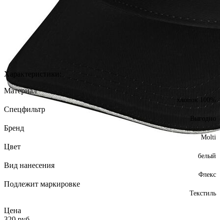
Характеристики:
Материал
хлопок 100%
Спецфильтр
Выгодно
Бренд
Molti
Цвет
белый
Вид нанесения
Флекс
Подлежит маркировке
Текстиль
Цена
320
руб.