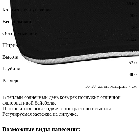
66.67
Количество в упаковке
300
Вес упаковки
20
Объём упаковки
0.122
Ширина
49.0
Высота
52.0
Глубина
48.0
Размеры
56-58; длина козырька 7 см
В теплый солнечный день козырек послужит отличной
альтернативой бейсболке.
Плотный козырек-сэндвич с контрастной вставкой.
Регулируемая застежка на липучке.
Возможные виды нанесения: