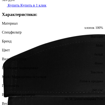
Купить
Купить в 1 клик
Характеристики:
Материал
хлопок 100%
Спецфильтр
Выгодно
Бренд
Molti
Цвет
белый
Вид нанесения
Флекс
Подлежит маркировке
Текстиль
Mark: Маркировка остатков
Готов к продаже
Плотность
260 г/м²
Возможные размеры
56-58; длина козырька 7 см
Вес