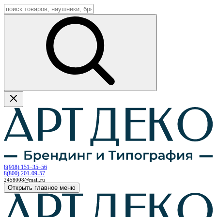
8
(
918
)
151–35–56
8
(
800
)
201-09-57
2458008@mail.ru
Открыть главное меню