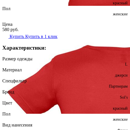
красный
Пол
женские
Цена
580
руб.
Купить
Купить в 1 клик
Характеристики:
Размер одежды
L
Материал
джерси
Спецфильтр
Партнерам
Бренд
Sol's
Цвет
красный
Пол
женские
Вид нанесения