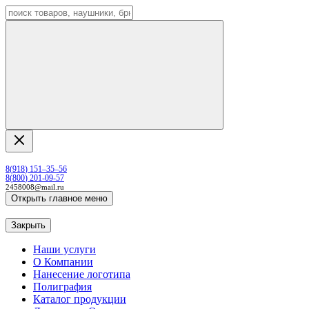
8
(
918
)
151–35–56
8
(
800
)
201-09-57
2458008@mail.ru
Открыть главное меню
Закрыть
Наши услуги
О Компании
Нанесение логотипа
Полиграфия
Каталог продукции