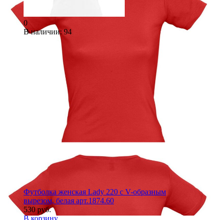
0
В наличии
: 94
Футболка женская Lady 220 с V-образным
вырезом, белая арт.1874.60
530 руб.
В корзину