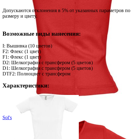
Допускаются отклонения в 5% от указанных параметров по
размеру и цвету.
Возможные виды нанесения:
I: Вышивка (10 цветов)
F2: Флекс (1 цвет)
F1: Флекс (1 цвет)
D2: Шелкография с трансфером (5 цветов)
D1: Шелкография с трансфером (5 цветов)
DTF2: Полноцвет с трансфером
Характеристики:
Sol's