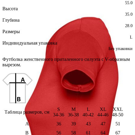
55.0
Высота
35.0
Глубина
28.0
Размеры
L
Индивидуальная упаковка
Без упаковки
Футболка женственного приталенного силуэта с V-образным
вырезом.
S
M
L
XL
XXL
Таблица размеров, см
34-36
36-38
40-42
44-46
48-50
A
36
39
43
47
51
B
56
58
61
64
67