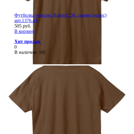
Футболка унисекс Regent 150, синяя (джинс)
арт.1376.43
505 руб.
В корзину
Хит продаж
0
В наличии
: 101