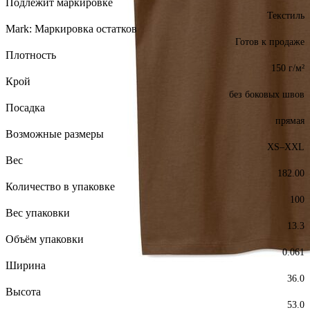
Подлежит маркировке
Текстиль
Mark: Маркировка остатков
Готов к продаже
Плотность
150 г/м²
Крой
без боковых швов
Посадка
прямая
Возможные размеры
XS–XXL
Вес
182.00
Количество в упаковке
100
Вес упаковки
13.3
Объём упаковки
0.061
Ширина
36.0
Высота
53.0