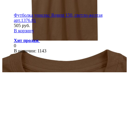
Футболка унисекс Regent 150, светло-желтая
арт.1376.81
505 руб.
В корзину
Хит продаж
0
В наличии
: 1143