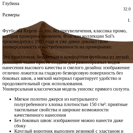
Глубина
32.0
Размеры
L
Футболка Regent — это, без преувеличения, классика промо,
которая проверена временем. Флагман коллекции Sol’s
производится с 1995 года и уже давно доказал свою
универсальность и востребованность на проморынке.
Эта практичная, бюджетная и комфортная футболка из легкой
дышащей ткани просто создана для разнообразных видов
нанесения высокого качества и смелого дизайна: изображение
отлично ложится на гладкую безворсовую поверхность без
боковых швов, а мягкий материал гарантирует удобство и
продолжительный срок использования.
Универсальная классическая модель унисекс прямого силуэта.
Мягкое полотно джерси из натурального
полугребенного хлопка плотностью 150 г/м²: приятные
тактильные свойства и широкие возможности
качественного нанесения
Без боковых швов: изображение можно нанести даже
сбоку
Круглый воротник выполнен резинкой с эластаном и