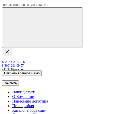
8
(
918
)
151–35–56
8
(
800
)
201-09-57
2458008@mail.ru
Открыть главное меню
Закрыть
Наши услуги
О Компании
Нанесение логотипа
Полиграфия
Каталог продукции