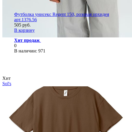
Футболка унисекс Regent 150, розовая орхидея
арт.1376.56
505 руб.
В корзину
Хит продаж
0
В наличии
: 971
Хит
Sol's