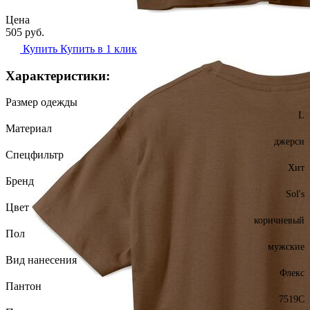
Цена
505
руб.
Купить
Купить в 1 клик
Характеристики:
Размер одежды
L
Материал
джерси
Спецфильтр
Хит
Бренд
Sol's
Цвет
коричневый
Пол
мужские
Вид нанесения
Флекс
Пантон
7519C