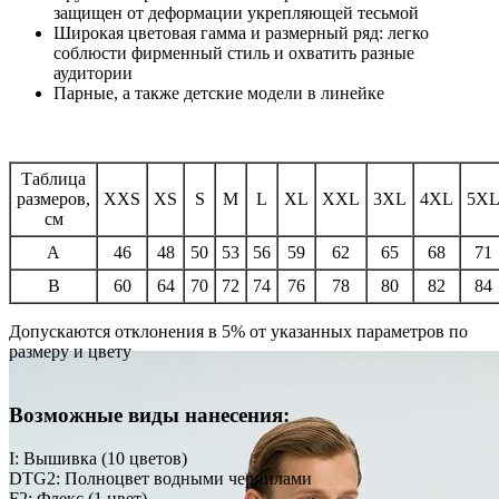
защищен от деформации укрепляющей тесьмой
Широкая цветовая гамма и размерный ряд: легко
соблюсти фирменный стиль и охватить разные
аудитории
Парные, а также детские модели в линейке
Таблица
размеров,
XXS
XS
S
M
L
XL
XXL
3XL
4XL
5X
см
A
46
48
50
53
56
59
62
65
68
71
B
60
64
70
72
74
76
78
80
82
84
Допускаются отклонения в 5% от указанных параметров по
размеру и цвету
Возможные виды нанесения:
I: Вышивка (10 цветов)
DTG2: Полноцвет водными чернилами
F2: Флекс (1 цвет)