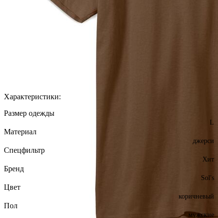
Характеристики:
Размер одежды
L
Материал
джерси
Спецфильтр
Хит
Бренд
Sol's
Цвет
коричневый
Пол
мужские